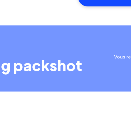
Vous re
ng packshot