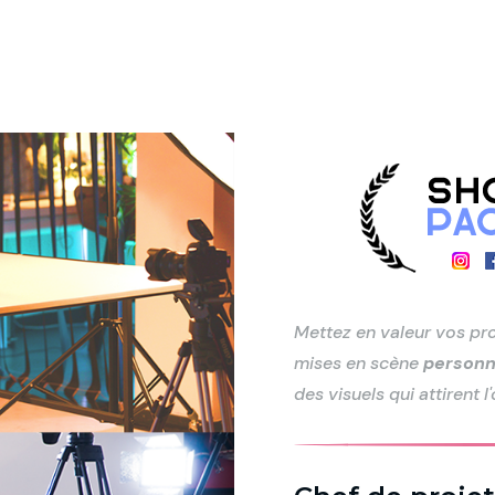
Mettez en valeur vos pr
mises en scène
personn
des visuels qui attirent 